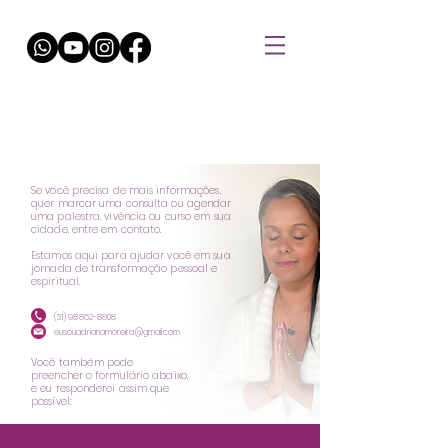
EU SOU ADRIANA MOREIRA
Psicóloga e Palestrante
Se você precisa de mais informações,
quer marcar uma consulta ou agendar
uma palestra, vivência ou curso em sua
cidade, entre em contato.
Estamos aqui para ajudar você em sua
jornada de transformação pessoal e
espiritual.
(31) 98862-8808
eusouadrianamoreira@gmail.com
Você também pode
preencher o formulário abaixo,
e eu responderei assim que
possível: